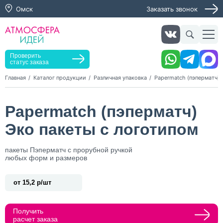
Омск
Заказать звонок
Заказать звонок
Заказать услугу
Оставьте заявку, мы свяжемся с вами в ближайшее
время
Проверить
статус заказа
Главная
Каталог продукции
Различная упаковка
Papermatch (пэперматч) 
Нажимая кнопку "Оставить заявку", я даю согласие на
Papermatch (пэперматч)
обработку персональных данных и согласие с политикой
конфиденциальности
Эко пакеты с логотипом
Нажимая на кнопку, я даю согласие на получение
информационных и рекламных рассылок
пакеты Пэперматч с прорубной ручкой
любых форм и размеров
Оставить
заявку
от 15,2 р/шт
Получить
расчет заказа