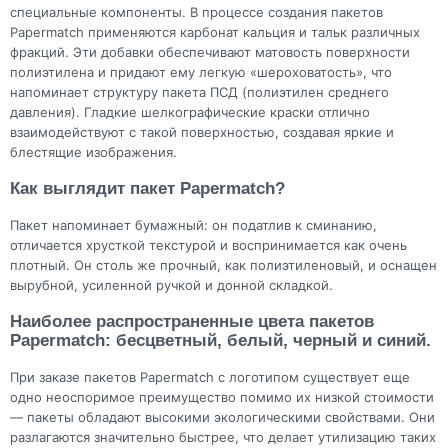
специальные компоненты. В процессе создания пакетов
Papermatch применяются карбонат кальция и тальк различных
фракций. Эти добавки обеспечивают матовость поверхности
полиэтилена и придают ему легкую «шероховатость», что
напоминает структуру пакета ПСД (полиэтилен среднего
давления). Гладкие шелкографические краски отлично
взаимодействуют с такой поверхностью, создавая яркие и
блестящие изображения.
Как выглядит пакет Papermatch?
Пакет напоминает бумажный: он податлив к сминанию,
отличается хрусткой текстурой и воспринимается как очень
плотный. Он столь же прочный, как полиэтиленовый, и оснащен
вырубной, усиленной ручкой и донной складкой.
Наиболее распространенные цвета пакетов
Papermatch: бесцветный, белый, черный и синий.
При заказе пакетов Papermatch с логотипом существует еще
одно неоспоримое преимущество помимо их низкой стоимости
— пакеты обладают высокими экологическими свойствами. Они
разлагаются значительно быстрее, что делает утилизацию таких