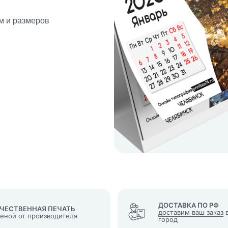
м и размеров
кеты
язаться?
Whatsapp
Max
Telegram
у "Оставить заявку", я даю согласие на
обработку персональных да
денциальности
нопку, я даю согласие на получение информационных и рекламных
ДОСТАВКА ПО РФ
ЧЕСТВЕННАЯ ПЕЧАТЬ
доставим ваш заказ
в
ценой от производителя
город