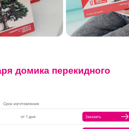
аря домика перекидного
Срок изготовления
от 1 дня
Заказать