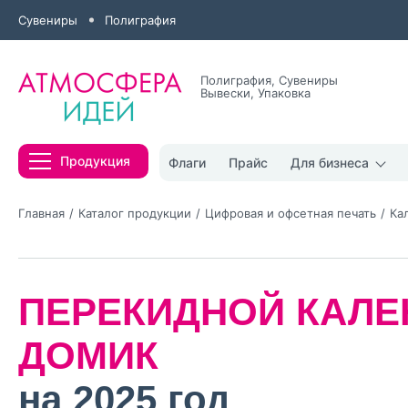
Сувениры
Полиграфия
Полиграфия, Сувениры
Вывески, Упаковка
Все результаты
Продукция
Флаги
Прайс
Для бизнеса
Главная
Каталог продукции
Цифровая и офсетная печать
Ка
ПЕРЕКИДНОЙ КАЛЕ
Нажимая кнопк
политикой конфи
ДОМИК
Нажимая на к
на 2025 год
Оставить
заявку