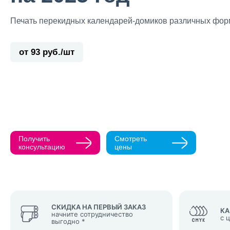
Печать перекидных календарей-домиков различных фор
от 93 руб./шт
Прикрепить ма
Как с вами св
Телефон
Получить
Смотреть
Нажимая кнопк
консультацию
цены
политикой конфи
Нажимая на к
Оставить
заявку
СКИДКА НА ПЕРВЫЙ ЗАКАЗ
КА
начните сотрудничество
с 
выгодно *