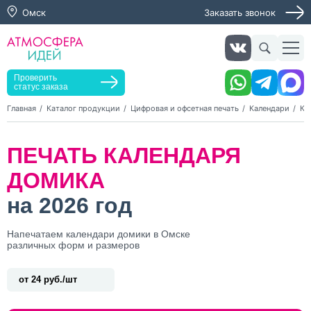
Омск
Заказать звонок
Заказать звонок
Заказать услугу
Оставьте заявку, мы свяжемся с вами в ближайшее
время
Проверить
статус заказа
Главная
Каталог продукции
Цифровая и офсетная печать
Календари
Ка
Нажимая кнопку "Оставить заявку", я даю согласие на
ПЕЧАТЬ КАЛЕНДАРЯ
обработку персональных данных и согласие с политикой
конфиденциальности
ДОМИКА
Нажимая на кнопку, я даю согласие на получение
информационных и рекламных рассылок
на 2026 год
Оставить
Напечатаем календари домики в Омске
заявку
различных форм и размеров
от 24 руб./шт