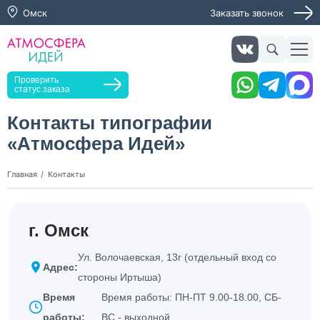
Омск
Заказать звонок
Заказать звонок
Проверить
статус заказа
Контакты типографии
«Атмосфера Идей»
Нажимая кнопку "Оставить заявку", я даю согласие на
обработку персональных данных и согласие с политикой
конфиденциальности
Главная
Контакты
Нажимая на кнопку, я даю согласие на получение
информационных и рекламных рассылок
г. Омск
Оставить
заявку
Ул. Волочаевская, 13г (отдельный вход со
Адрес:
стороны Иртыша)
Время
Время работы: ПН-ПТ 9.00-18.00, СБ-
работы:
ВС - выходной