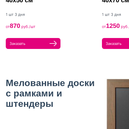
40х50 см
40х70 см
1 шт 3 дня
1 шт 3 дня
870
1250
от
руб./шт
от
руб.
Заказать
Заказать
Мелованные доски
с рамками и
штендеры