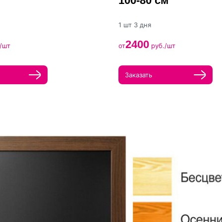
100-80 см
1 шт 3 дня
2400
/шт
от
руб./шт
Заказать