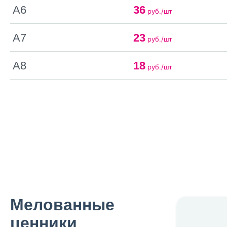
А6
36
руб./шт
А7
23
руб./шт
А8
18
руб./шт
Мелованные
ценники