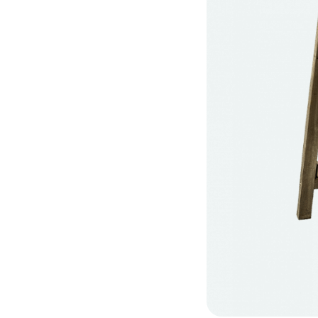
кеты
язаться?
Whatsapp
Max
Telegram
у "Оставить заявку", я даю согласие на
обработку персональных да
денциальности
нопку, я даю согласие на получение информационных и рекламных