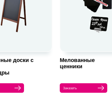
ные доски с
Мелованные
ценники
дры
Заказать