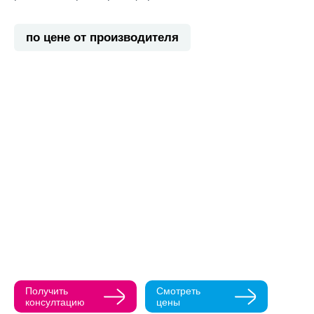
по цене от производителя
Прикрепить ма
Как с вами св
Телефон
Нажимая кнопк
политикой конфи
Нажимая на к
Оставить
заявку
Получить
Смотреть
консултацию
цены