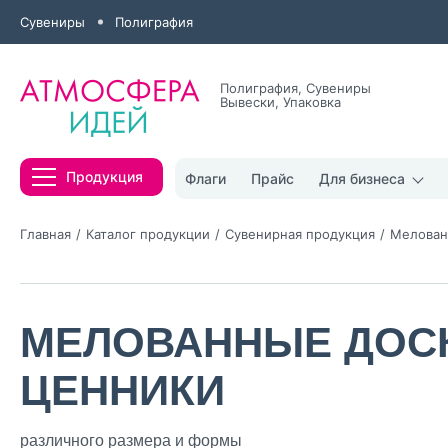
Сувениры
Полиграфия
Полиграфия, Сувениры
Вывески, Упаковка
Все результаты
Продукция
Флаги
Прайс
Для бизнеса
Главная
Каталог продукции
Сувенирная продукция
Мелован
МЕЛОВАННЫЕ ДОС
Нажимая кнопк
политикой конфи
ЦЕННИКИ
Нажимая на к
Оставить
различного размера и формы
заявку