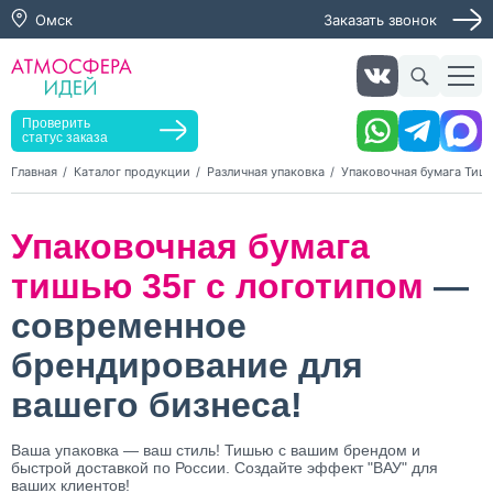
Омск
Заказать звонок
Заказать звонок
Заказать услугу
Оставьте заявку, мы свяжемся с вами в ближайшее
время
Проверить
статус заказа
Главная
Каталог продукции
Различная упаковка
Упаковочная бумага Тиш
Нажимая кнопку "Оставить заявку", я даю согласие на
Упаковочная бумага
обработку персональных данных и согласие с политикой
конфиденциальности
тишью 35г с логотипом
—
Нажимая на кнопку, я даю согласие на получение
информационных и рекламных рассылок
современное
брендирование для
Оставить
заявку
вашего бизнеса!
Ваша упаковка — ваш стиль! Тишью с вашим брендом и
быстрой доставкой по России. Создайте эффект "ВАУ" для
ваших клиентов!