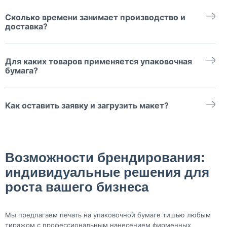
Да! Дизайн-макет и печать на бумаге в 1 цвет, цвет
подбирается индивидуально.
Сколько времени занимает производство и
доставка?
Оперативное изготовление — сроки уточняйте у менеджера.
Быстрая доставка по России.
Для каких товаров применяется упаковочная
бумага?
Для одежды, обуви, аксессуаров, сувениров, подарков,
корпоративной продукции и любого мерча.
Как оставить заявку и загрузить макет?
Заполните онлайн-форму, прикрепите макет или опишите
пожелания — свяжемся и предложим решение.
Возможности брендирования:
индивидуальные решения для
роста вашего бизнеса
Мы предлагаем печать на упаковочной бумаге тишью любым
тиражом с профессиональным нанесением фирменных