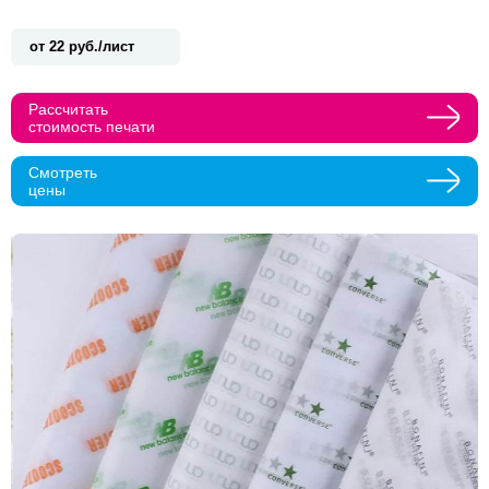
Прикрепить макеты
от 22 руб./лист
Как с вами связаться?
Рассчитать
стоимость печати
Телефон
Whatsapp
Max
Telegram
Смотреть
цены
Нажимая кнопку "Оставить заявку", я даю согласие на
обработку персональных данных и согласие с политикой
конфиденциальности
Нажимая на кнопку, я даю согласие на получение
информационных и рекламных рассылок
Оставить
заявку