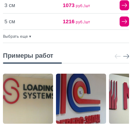
3 см
1073
руб./шт
5 см
1216
руб./шт
Выбрать еще ▾
15 см
2230
руб./шт
20 см
1
Примеры работ
руб./шт