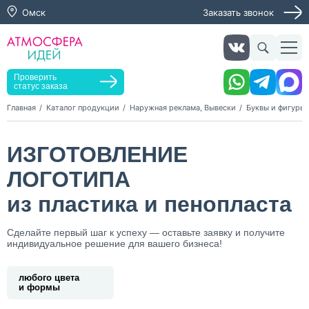
Омск
Заказать звонок
Заказать звонок
Заказать услугу
Оставьте заявку, мы свяжемся с вами в ближайшее
время
Проверить
статус заказа
Главная
Каталог продукции
Наружная реклама, Вывески
Буквы и фигуры 
Нажимая кнопку "Оставить заявку", я даю согласие на
ИЗГОТОВЛЕНИЕ
обработку персональных данных и согласие с политикой
конфиденциальности
ЛОГОТИПА
Нажимая на кнопку, я даю согласие на получение
информационных и рекламных рассылок
из пластика и пенопласта
Оставить
Сделайте первый шаг к успеху — оставьте заявку и получите
заявку
индивидуальное решение для вашего бизнеса!
любого цвета
и формы