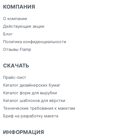
План эвакуации
Ежедневники с
Скотч
КОМПАНИЯ
Плоттерная резка
индивидуальным
Сумки
Самоклеящаяся плёнка
дизайном
Тапочки для
Фрезерная резка
Зонты
гостиниц
О компании
Холсты
Изделия из ПВХ
Широкоформатная печать
Канцелярия
Действующие акции
Блог
Политика конфиденциальности
Отзывы Flamp
СКАЧАТЬ
Прайс-лист
Каталог дизайнерских бумаг
Каталог форм для вырубки
Каталог шаблонов для вёрстки
Технические требования к макетам
Бриф на разработку макета
ИНФОРМАЦИЯ