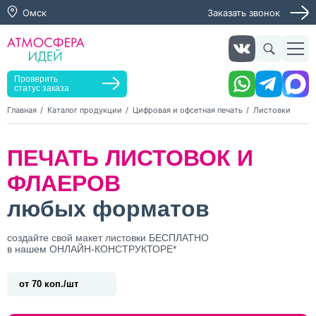
Омск
Заказать звонок
Заказать звонок
Заказать услугу
Оставьте заявку, мы свяжемся с вами в ближайшее
время
Проверить
статус заказа
Главная
Каталог продукции
Цифровая и офсетная печать
Листовки
Нажимая кнопку "Оставить заявку", я даю согласие на
ПЕЧАТЬ ЛИСТОВОК И
обработку персональных данных и согласие с политикой
конфиденциальности
ФЛАЕРОВ
Нажимая на кнопку, я даю согласие на получение
информационных и рекламных рассылок
любых форматов
Оставить
создайте свой макет листовки БЕСПЛАТНО
заявку
в нашем ОНЛАЙН-КОНСТРУКТОРЕ*
от 70 коп./шт