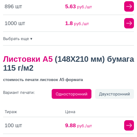
896 шт
5.63
руб./шт
1000 шт
1.8
руб./шт
Выбрать еще ▾
4000 шт
1.8
руб./шт
10000 шт
0.91
Листовки А5
(148X210 мм) бумага
руб./шт
115 г/м2
20000 шт
0.67
руб./шт
стоимость печати листовок А5 формата
Вариант печати:
Односторонний
Двухсторонний
Тираж
Цена
100 шт
9.88
руб./шт