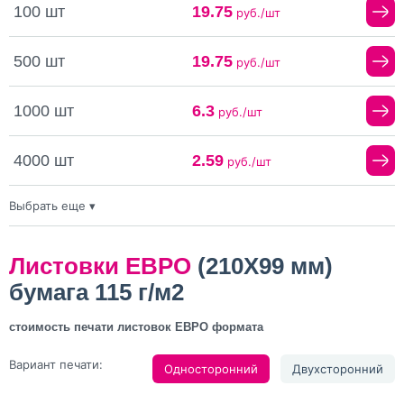
100 шт
19.75
руб./шт
500 шт
19.75
руб./шт
1000 шт
6.3
руб./шт
4000 шт
2.59
руб./шт
Выбрать еще ▾
10000 шт
1.96
руб./шт
20000 шт
1.75
Листовки ЕВРО
(210X99 мм)
руб./шт
бумага 115 г/м2
стоимость печати листовок ЕВРО формата
Вариант печати:
Односторонний
Двухсторонний