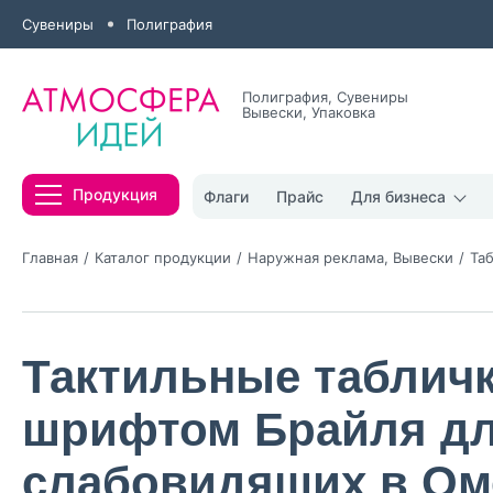
Сувениры
Полиграфия
Полиграфия, Сувениры
Вывески, Упаковка
Все результаты
Продукция
Флаги
Прайс
Для бизнеса
Главная
Каталог продукции
Наружная реклама, Вывески
Та
Тактильные табличк
Нажимая кнопк
политикой конфи
шрифтом Брайля д
Нажимая на к
слабовидящих в Ом
Оставить
заявку