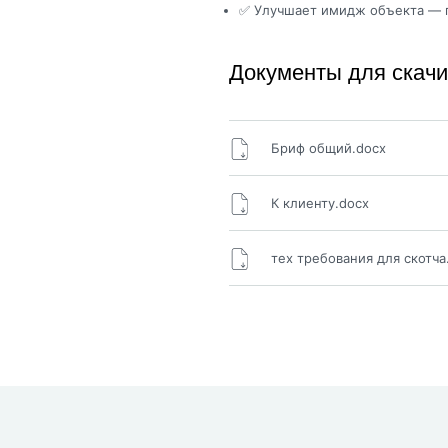
✅ Улучшает имидж объекта — п
Документы для скач
Бриф общий.docx
К клиенту.docx
тех требования для скотча