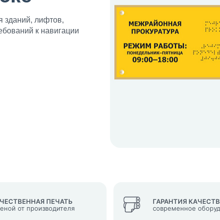
 зданий, лифтов,
ебований к навигации
кеты
язаться?
Whatsapp
Max
Telegram
у "Оставить заявку", я даю согласие на
обработку персональных да
денциальности
нопку, я даю согласие на получение информационных и рекламных
ЧЕСТВЕННАЯ ПЕЧАТЬ
ГАРАНТИЯ КАЧЕСТ
ценой от производителя
современное обору