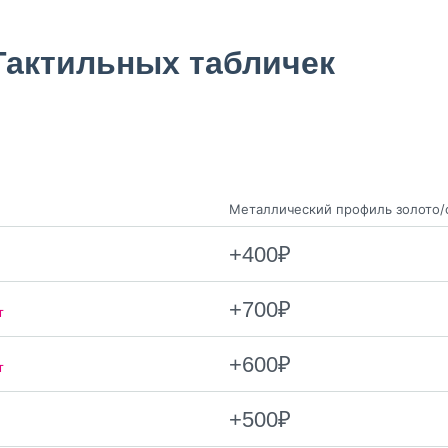
Тактильных табличек
Mеталлический профиль золото/
+400₽
+700₽
т
+600₽
т
+500₽