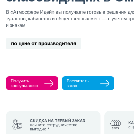
В «Атмосфере Идей» вы получаете готовые решения для
туалетов, кабинетов и общественных мест — с учетом тр
и знакам.
Прикрепить ма
по цене от производителя
Как с вами св
Телефон
Получить
Рассчитать
Нажимая кнопк
консультацию
заказ
политикой конфи
Нажимая на к
Оставить
заявку
СКИДКА НА ПЕРВЫЙ ЗАКАЗ
КА
начните сотрудничество
с 
выгодно *