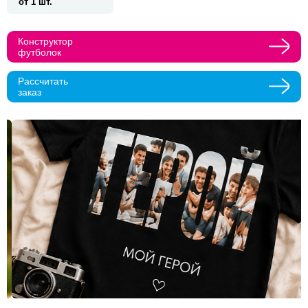
от 1 шт.
Прикрепить макеты
Конструктор
футболок
Как с вами связаться?
Рассчитать
Телефон
Whatsapp
Max
Telegram
заказ
Нажимая кнопку "Оставить заявку", я даю согласие на
обработку персональных данных и согласие с политикой
конфиденциальности
Нажимая на кнопку, я даю согласие на получение
информационных и рекламных рассылок
Оставить
заявку