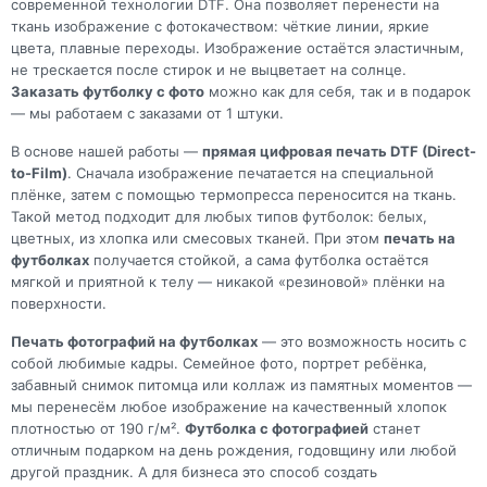
современной технологии DTF. Она позволяет перенести на
ткань изображение с фотокачеством: чёткие линии, яркие
цвета, плавные переходы. Изображение остаётся эластичным,
не трескается после стирок и не выцветает на солнце.
Заказать футболку с фото
можно как для себя, так и в подарок
— мы работаем с заказами от 1 штуки.
В основе нашей работы —
прямая цифровая печать DTF (Direct-
to-Film)
. Сначала изображение печатается на специальной
плёнке, затем с помощью термопресса переносится на ткань.
Такой метод подходит для любых типов футболок: белых,
цветных, из хлопка или смесовых тканей. При этом
печать на
футболках
получается стойкой, а сама футболка остаётся
мягкой и приятной к телу — никакой «резиновой» плёнки на
поверхности.
Печать фотографий на футболках
— это возможность носить с
собой любимые кадры. Семейное фото, портрет ребёнка,
забавный снимок питомца или коллаж из памятных моментов —
мы перенесём любое изображение на качественный хлопок
плотностью от 190 г/м².
Футболка с фотографией
станет
отличным подарком на день рождения, годовщину или любой
другой праздник. А для бизнеса это способ создать