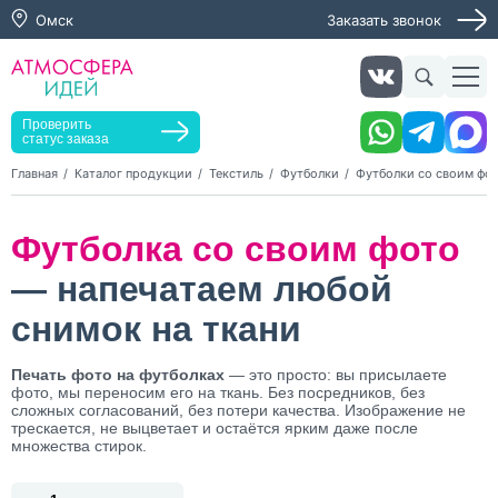
Омск
Заказать звонок
Заказать звонок
Заказать услугу
Оставьте заявку, мы свяжемся с вами в ближайшее
время
Проверить
статус заказа
Главная
Каталог продукции
Текстиль
Футболки
Футболки со своим фо
Нажимая кнопку "Оставить заявку", я даю согласие на
Футболка со своим фото
обработку персональных данных и согласие с политикой
конфиденциальности
— напечатаем любой
Нажимая на кнопку, я даю согласие на получение
информационных и рекламных рассылок
снимок на ткани
Оставить
Печать фото на футболках
— это просто: вы присылаете
заявку
фото, мы переносим его на ткань. Без посредников, без
сложных согласований, без потери качества. Изображение не
трескается, не выцветает и остаётся ярким даже после
множества стирок.